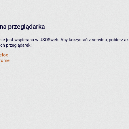
na przeglądarka
nie jest wspierana w USOSweb. Aby korzystać z serwisu, pobierz ak
ych przeglądarek:
refox
hrome