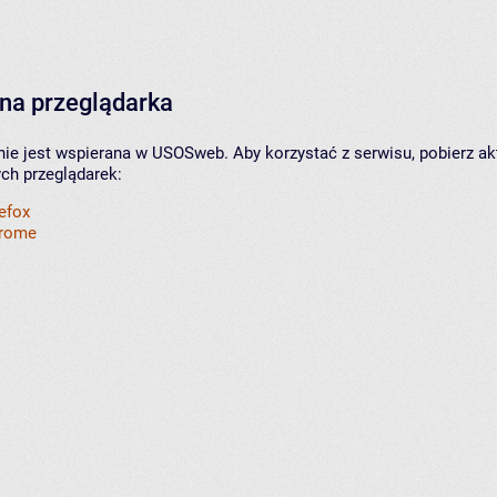
na przeglądarka
nie jest wspierana w USOSweb. Aby korzystać z serwisu, pobierz ak
ych przeglądarek:
refox
hrome