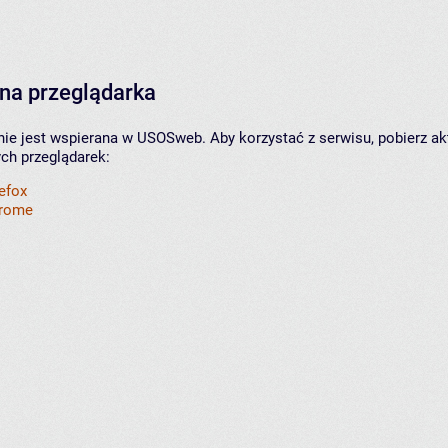
na przeglądarka
nie jest wspierana w USOSweb. Aby korzystać z serwisu, pobierz ak
ych przeglądarek:
refox
hrome