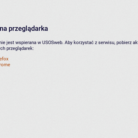
na przeglądarka
nie jest wspierana w USOSweb. Aby korzystać z serwisu, pobierz ak
ych przeglądarek:
refox
hrome