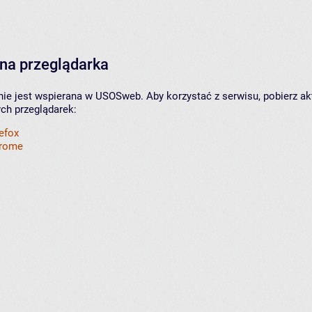
na przeglądarka
nie jest wspierana w USOSweb. Aby korzystać z serwisu, pobierz ak
ych przeglądarek:
refox
hrome