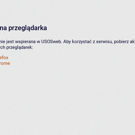
na przeglądarka
nie jest wspierana w USOSweb. Aby korzystać z serwisu, pobierz ak
ych przeglądarek:
refox
hrome