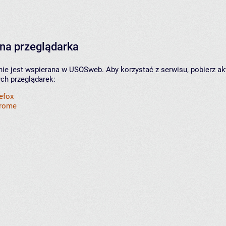
na przeglądarka
nie jest wspierana w USOSweb. Aby korzystać z serwisu, pobierz ak
ych przeglądarek:
refox
hrome