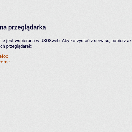
na przeglądarka
nie jest wspierana w USOSweb. Aby korzystać z serwisu, pobierz ak
ych przeglądarek:
refox
hrome