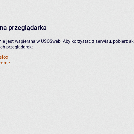
na przeglądarka
nie jest wspierana w USOSweb. Aby korzystać z serwisu, pobierz ak
ych przeglądarek:
refox
hrome