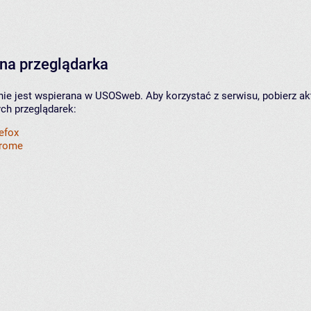
na przeglądarka
nie jest wspierana w USOSweb. Aby korzystać z serwisu, pobierz ak
ych przeglądarek:
refox
hrome