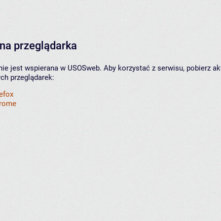
na przeglądarka
nie jest wspierana w USOSweb. Aby korzystać z serwisu, pobierz ak
ych przeglądarek:
refox
hrome