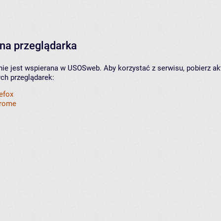
na przeglądarka
nie jest wspierana w USOSweb. Aby korzystać z serwisu, pobierz ak
ych przeglądarek:
refox
hrome