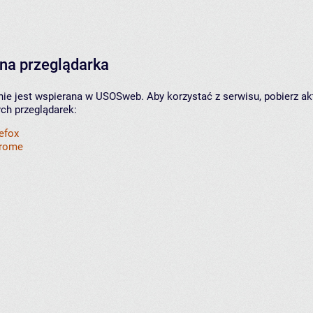
na przeglądarka
nie jest wspierana w USOSweb. Aby korzystać z serwisu, pobierz ak
ych przeglądarek:
refox
hrome