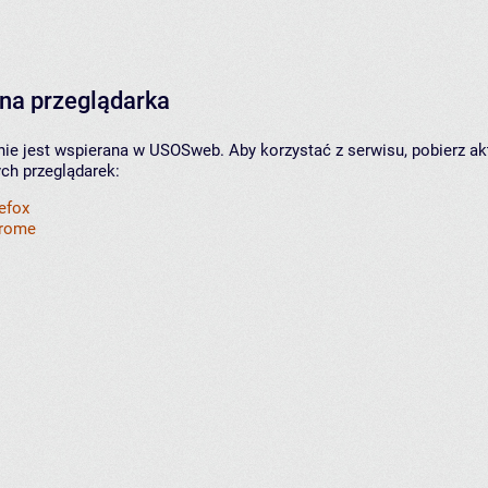
na przeglądarka
nie jest wspierana w USOSweb. Aby korzystać z serwisu, pobierz ak
ych przeglądarek:
refox
hrome