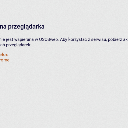
na przeglądarka
nie jest wspierana w USOSweb. Aby korzystać z serwisu, pobierz ak
ych przeglądarek:
refox
hrome