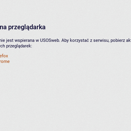
na przeglądarka
nie jest wspierana w USOSweb. Aby korzystać z serwisu, pobierz ak
ych przeglądarek:
refox
hrome