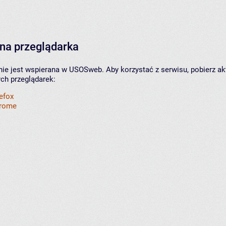
na przeglądarka
nie jest wspierana w USOSweb. Aby korzystać z serwisu, pobierz ak
ych przeglądarek:
refox
hrome