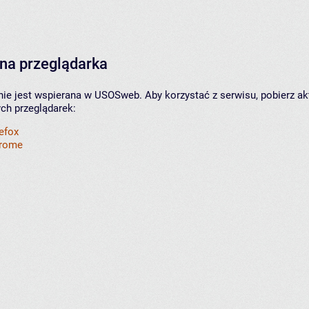
na przeglądarka
nie jest wspierana w USOSweb. Aby korzystać z serwisu, pobierz ak
ych przeglądarek:
refox
hrome