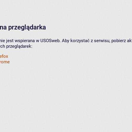
na przeglądarka
nie jest wspierana w USOSweb. Aby korzystać z serwisu, pobierz ak
ych przeglądarek:
refox
hrome