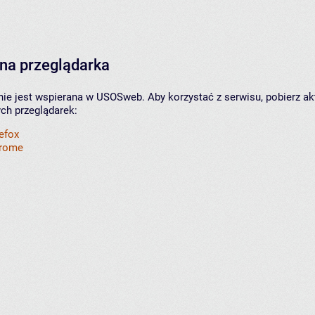
na przeglądarka
nie jest wspierana w USOSweb. Aby korzystać z serwisu, pobierz ak
ych przeglądarek:
refox
hrome