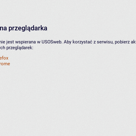
na przeglądarka
nie jest wspierana w USOSweb. Aby korzystać z serwisu, pobierz ak
ych przeglądarek:
refox
hrome