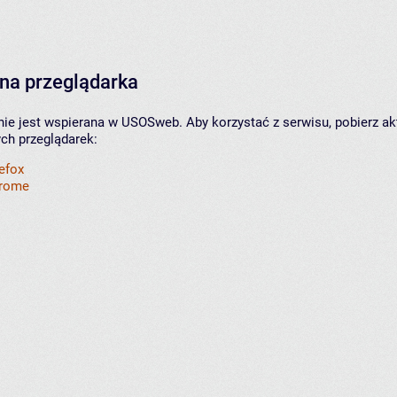
na przeglądarka
nie jest wspierana w USOSweb. Aby korzystać z serwisu, pobierz ak
ych przeglądarek:
refox
hrome