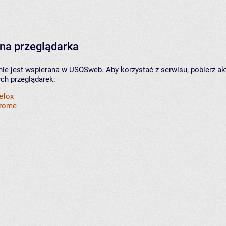
na przeglądarka
nie jest wspierana w USOSweb. Aby korzystać z serwisu, pobierz ak
ych przeglądarek:
refox
hrome