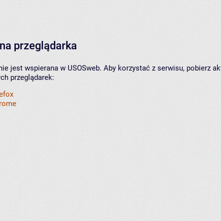
na przeglądarka
nie jest wspierana w USOSweb. Aby korzystać z serwisu, pobierz ak
ych przeglądarek:
refox
hrome