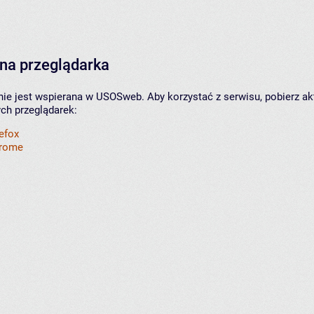
na przeglądarka
nie jest wspierana w USOSweb. Aby korzystać z serwisu, pobierz ak
ych przeglądarek:
refox
hrome