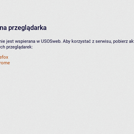
na przeglądarka
nie jest wspierana w USOSweb. Aby korzystać z serwisu, pobierz ak
ych przeglądarek:
refox
hrome