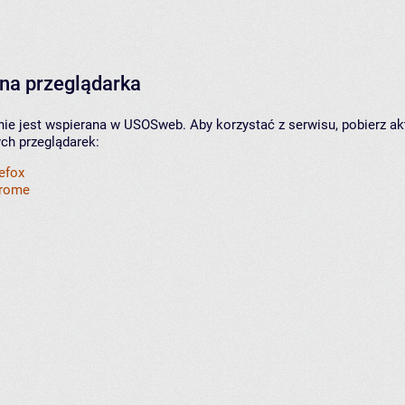
na przeglądarka
nie jest wspierana w USOSweb. Aby korzystać z serwisu, pobierz ak
ych przeglądarek:
refox
hrome