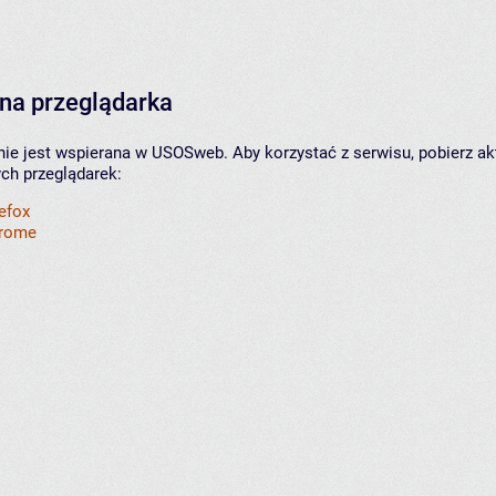
na przeglądarka
nie jest wspierana w USOSweb. Aby korzystać z serwisu, pobierz ak
ych przeglądarek:
refox
hrome