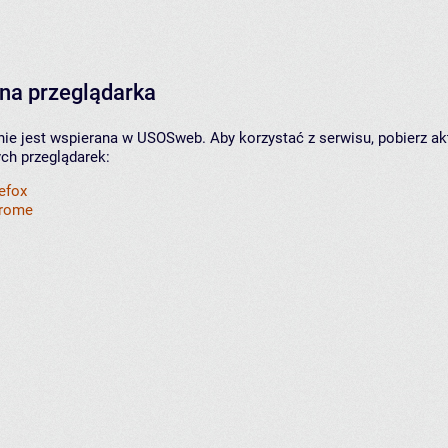
na przeglądarka
nie jest wspierana w USOSweb. Aby korzystać z serwisu, pobierz ak
ych przeglądarek:
refox
hrome