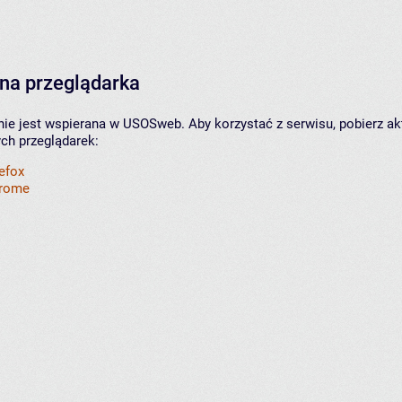
na przeglądarka
nie jest wspierana w USOSweb. Aby korzystać z serwisu, pobierz ak
ych przeglądarek:
refox
hrome