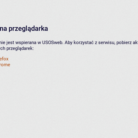
na przeglądarka
nie jest wspierana w USOSweb. Aby korzystać z serwisu, pobierz ak
ych przeglądarek:
refox
hrome