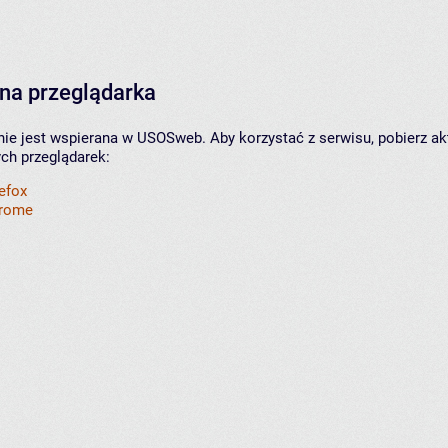
na przeglądarka
nie jest wspierana w USOSweb. Aby korzystać z serwisu, pobierz ak
ych przeglądarek:
refox
hrome