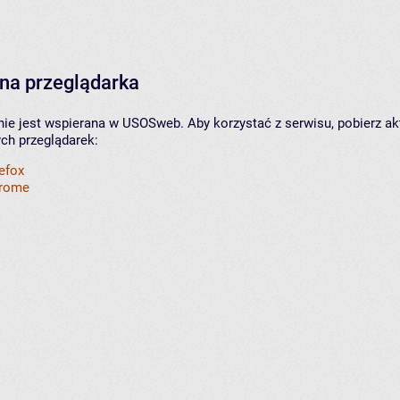
na przeglądarka
nie jest wspierana w USOSweb. Aby korzystać z serwisu, pobierz ak
ych przeglądarek:
refox
hrome