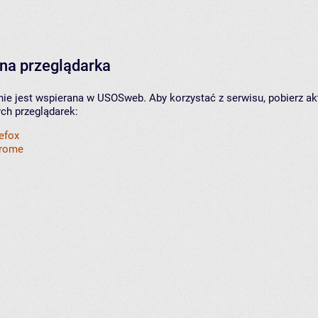
na przeglądarka
nie jest wspierana w USOSweb. Aby korzystać z serwisu, pobierz ak
ych przeglądarek:
refox
hrome