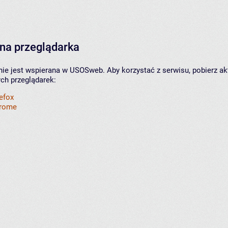
na przeglądarka
nie jest wspierana w USOSweb. Aby korzystać z serwisu, pobierz ak
ych przeglądarek:
refox
hrome