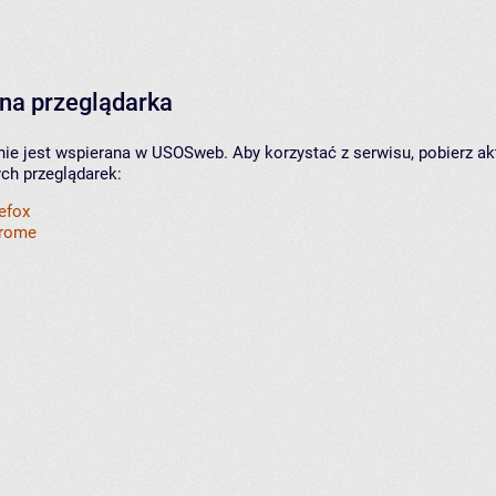
na przeglądarka
nie jest wspierana w USOSweb. Aby korzystać z serwisu, pobierz ak
ych przeglądarek:
refox
hrome