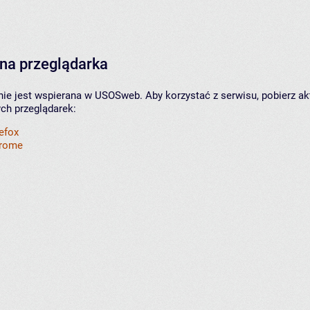
na przeglądarka
nie jest wspierana w USOSweb. Aby korzystać z serwisu, pobierz ak
ych przeglądarek:
refox
hrome