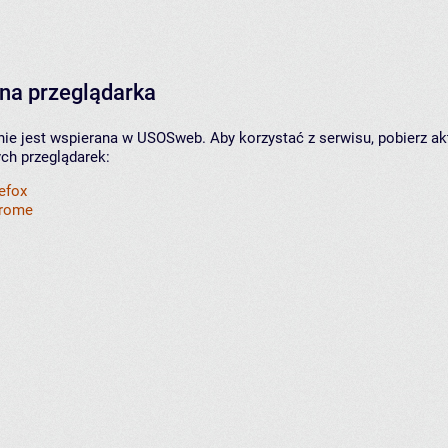
na przeglądarka
nie jest wspierana w USOSweb. Aby korzystać z serwisu, pobierz ak
ych przeglądarek:
refox
hrome