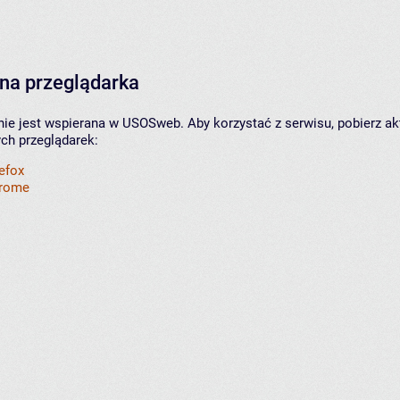
na przeglądarka
nie jest wspierana w USOSweb. Aby korzystać z serwisu, pobierz ak
ych przeglądarek:
refox
hrome