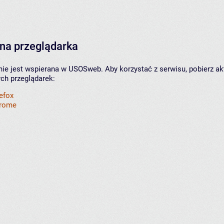
na przeglądarka
nie jest wspierana w USOSweb. Aby korzystać z serwisu, pobierz ak
ych przeglądarek:
refox
hrome