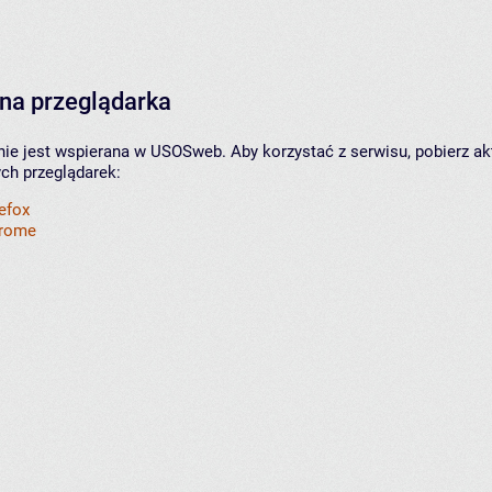
na przeglądarka
nie jest wspierana w USOSweb. Aby korzystać z serwisu, pobierz ak
ych przeglądarek:
refox
hrome