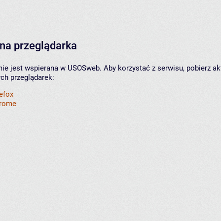
na przeglądarka
nie jest wspierana w USOSweb. Aby korzystać z serwisu, pobierz ak
ych przeglądarek:
refox
hrome