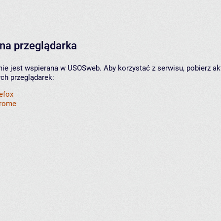
na przeglądarka
nie jest wspierana w USOSweb. Aby korzystać z serwisu, pobierz ak
ych przeglądarek:
refox
hrome