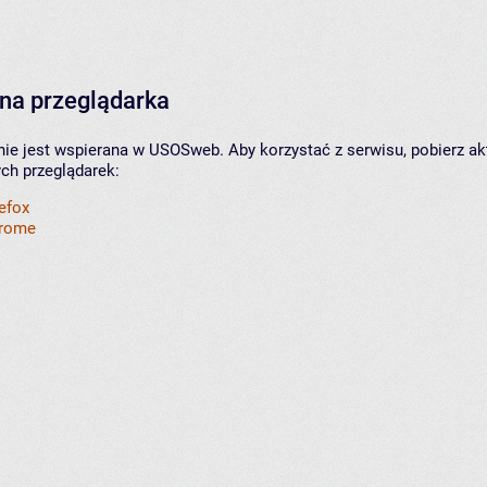
na przeglądarka
nie jest wspierana w USOSweb. Aby korzystać z serwisu, pobierz ak
ych przeglądarek:
refox
hrome