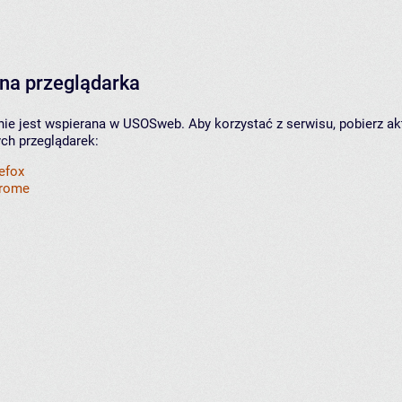
na przeglądarka
nie jest wspierana w USOSweb. Aby korzystać z serwisu, pobierz ak
ych przeglądarek:
refox
hrome