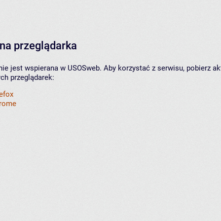
na przeglądarka
nie jest wspierana w USOSweb. Aby korzystać z serwisu, pobierz ak
ych przeglądarek:
refox
hrome