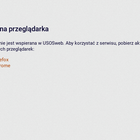
na przeglądarka
nie jest wspierana w USOSweb. Aby korzystać z serwisu, pobierz ak
ych przeglądarek:
refox
hrome