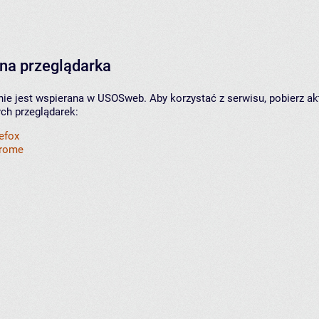
na przeglądarka
nie jest wspierana w USOSweb. Aby korzystać z serwisu, pobierz ak
ych przeglądarek:
refox
hrome