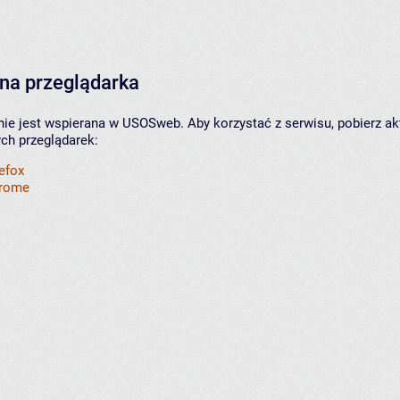
na przeglądarka
nie jest wspierana w USOSweb. Aby korzystać z serwisu, pobierz ak
ych przeglądarek:
refox
hrome