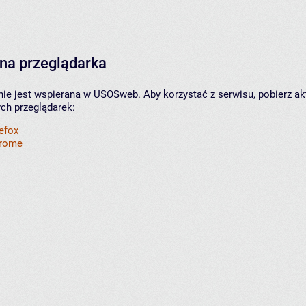
na przeglądarka
nie jest wspierana w USOSweb. Aby korzystać z serwisu, pobierz ak
ych przeglądarek:
refox
hrome